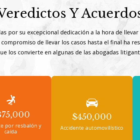
Veredictos Y Acuerdo
 por su excepcional dedicación a la hora de llevar 
 compromiso de llevar los casos hasta el final ha r
 que los convierte en algunas de las abogadas litiga
875,000
$450,000
te por resbalón y
Accidente automovilístico
caída