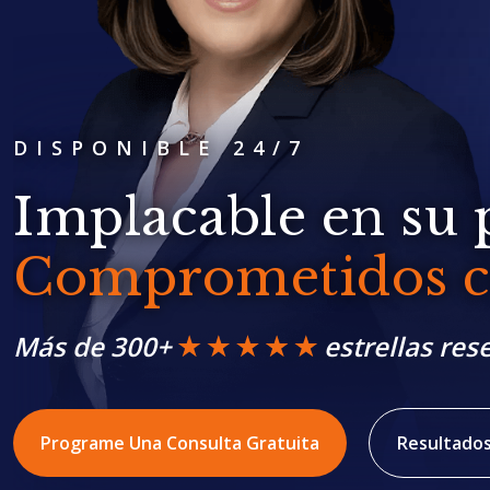
DISPONIBLE 24/7
Implacable en su 
Comprometidos co
Más de 300+
estrellas res
Programe Una Consulta Gratuita
Resultados