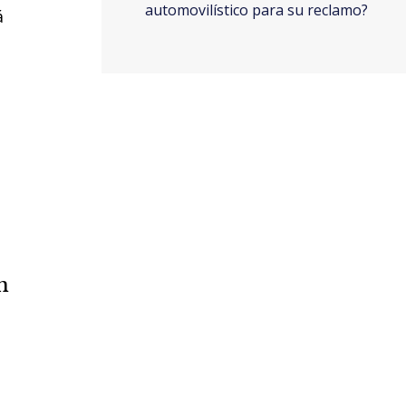
automovilístico para su reclamo?
á
n
s